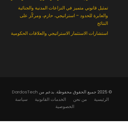
تمثيل قانوني متميز في النزاعات المدنية والجنائية
والعابرة للحدود – استراتيجي، حازم، ومركّز على
النتائج
استشارات الاستثمار الاستراتيجي والعلاقات الحكومية
© 2025 جميع الحقوق محفوظة. بدعم من
DardosTech
الرئيسية
من نحن
الخدمات القانونية
سياسة
الخصوصية